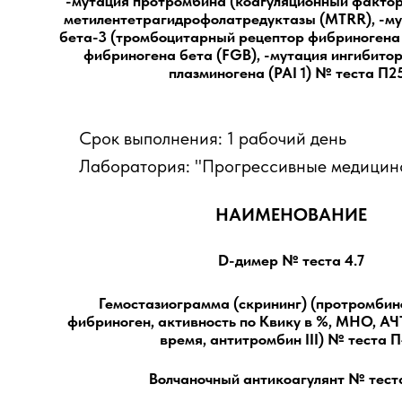
-мутация протромбина (коагуляционный фактор I
метилентетрагидрофолатредуктазы (MTRR), -му
бета-3 (тромбоцитарный рецептор фибриногена 
фибриногена бета (FGB), -мутация ингибито
плазминогена (PAI 1) № теста П25
Срок выполнения: 1 рабочий день
Лаборатория: "Прогрессивные медицинс
НАИМЕНОВАНИЕ
D-димер № теста 4.7
Гемостазиограмма (скрининг) (протромбин
фибриноген, активность по Квику в %, МНО, АЧ
время, антитромбин III) № теста П
Волчаночный антикоагулянт № теста