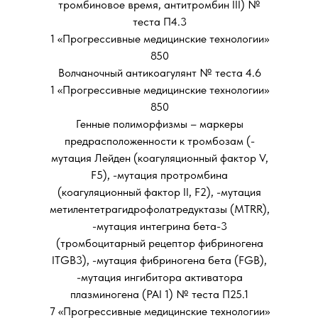
тромбиновое время, антитромбин III) №
теста П4.3
1 «Прогрессивные медицинские технологии»
850
Волчаночный антикоагулянт № теста 4.6
1 «Прогрессивные медицинские технологии»
850
Генные полиморфизмы – маркеры
предрасположенности к тромбозам (-
мутация Лейден (коагуляционный фактор V,
F5), -мутация протромбина
(коагуляционный фактор II, F2), -мутация
метилентетрагидрофолатредуктазы (MTRR),
-мутация интегрина бета-3
(тромбоцитарный рецептор фибриногена
ITGB3), -мутация фибриногена бета (FGB),
-мутация ингибитора активатора
плазминогена (PAI 1) № теста П25.1
7 «Прогрессивные медицинские технологии»