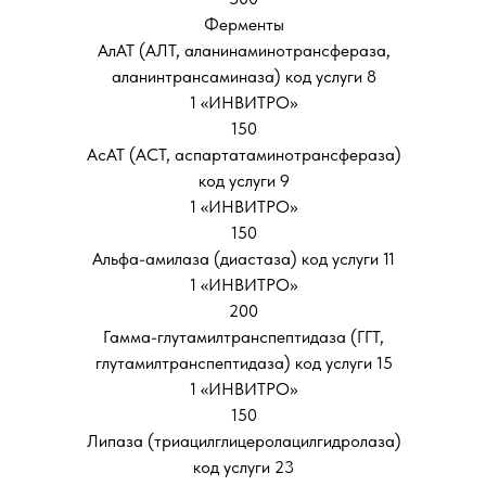
Ферменты
АлАТ (АЛТ, аланинаминотрансфераза,
аланинтрансаминаза) код услуги 8
1 «ИНВИТРО»
150
АсАТ (АСТ, аспартатаминотрансфераза)
код услуги 9
1 «ИНВИТРО»
150
Альфа-амилаза (диастаза) код услуги 11
1 «ИНВИТРО»
200
Гамма-глутамилтранспептидаза (ГГТ,
глутамилтранспептидаза) код услуги 15
1 «ИНВИТРО»
150
Липаза (триацилглицеролацилгидролаза)
код услуги 23